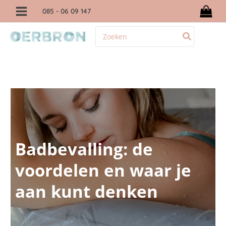
Ga
085
- 06 09 147
naar
de
Zoeken
inhoud
naar:
Badbevalling: de
voordelen en waar je
aan kunt denken