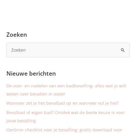
Zoeken
Z
o
e
Nieuwe berichten
k
n
De voor- en nadelen van een badbevalling: alles wat je wilt
a
weten over bevallen in water
a
Wanneer zet je het bevalbad op en wanneer vul je het?
r
Bevalbad of eigen bad? Ontdek wat de beste keuze is voor
:
jouw bevalling
Oerbron checklist voor je bevalling: gratis download voor