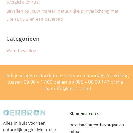
overzicht en rust
Bevallen op jouw manier: natuurlijke pijnverlichting met
Elle TENS 2 en een bevalbad
Categorieën
Waterbevalling
Heb je vragen? Dan kun je ons van maandag t/m vrijdag
tussen 09.00 – 17:00 bellen op
085 – 06 09 147
of mail
naar
info@oerbron.nl
Klantenservice
Alles in huis voor een
Bevalbad huren: bezorging en
natuurlijk begin. Met meer
retour