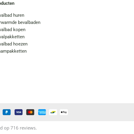
oducten
valbad huren
rwarmde bevalbaden
valbad kopen
valpakketten
valbad hoezen
aampakketten
d op 716 reviews.