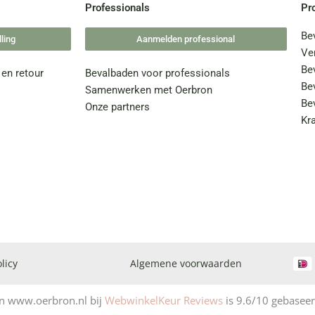
Professionals
Pr
Be
ling
Aanmelden professional
Ve
Be
 en retour
Bevalbaden voor professionals
Be
Samenwerken met Oerbron
Be
Onze partners
Kr
!
licy
Algemene voorwaarden
n www.oerbron.nl bij
WebwinkelKeur Reviews
is 9.6/10 gebaseer