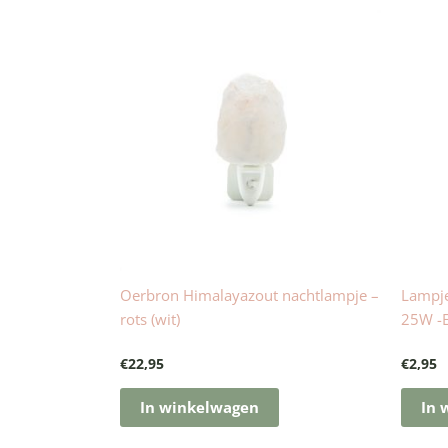
Oerbron Himalayazout nachtlampje –
Lampje
rots (wit)
25W -E
€
22,95
€
2,95
In winkelwagen
In 