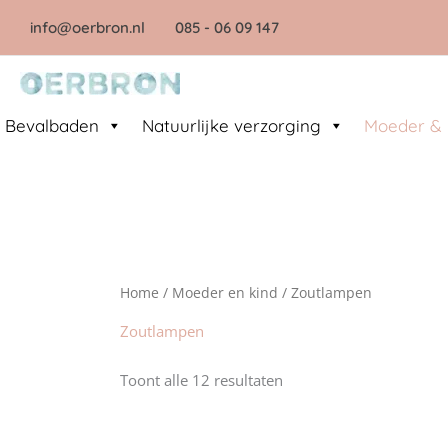
Ga
info@oerbron.nl
085
- 06 09 147
naar
de
inhoud
Bevalbaden
Natuurlijke verzorging
Moeder & 
Home
/
Moeder en kind
/ Zoutlampen
Zoutlampen
Toont alle 12 resultaten