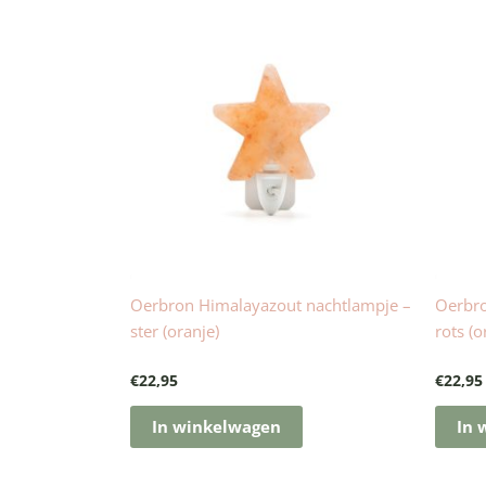
Oerbron Himalayazout nachtlampje –
Oerbro
ster (oranje)
rots (o
€
22,95
€
22,95
In winkelwagen
In 