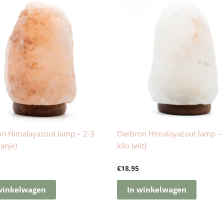
n Himalayazout lamp – 2-3
Oerbron Himalayazout lamp – 
ranje)
kilo (wit)
€
18,95
winkelwagen
In winkelwagen