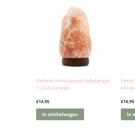
Oerbron Himalayazout babylampje –
Oerbro
1-2 kilo (oranje)
kilo (o
€
14,95
€
18,95
In winkelwagen
In 