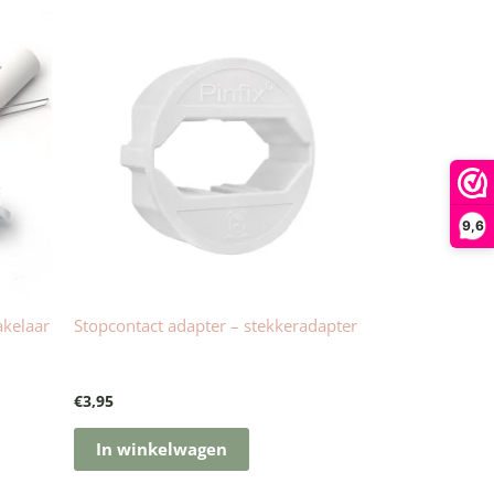
9,6
akelaar
Stopcontact adapter – stekkeradapter
€
3,95
In winkelwagen