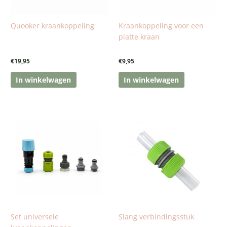
Quooker kraankoppeling
Kraankoppeling voor een
platte kraan
€
19,95
€
9,95
In winkelwagen
In winkelwagen
Dit
product
heeft
meerdere
variaties.
Deze
optie
kan
gekozen
worden
Set universele
Slang verbindingsstuk
op