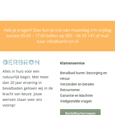
Heb je vragen? Dan kun je ons van maandag t/m vrijdag
tussen 09.00 – 17:00 bellen op
085 – 06 09 147
of mail
naar
info@oerbron.nl
Klantenservice
Alles in huis voor een
Bevalbad huren: bezorging en
natuurlijk begin. Met meer
retour
dan 20 jaar ervaring in
Verzenden en betalen
bevalbaden geloven wij in de
Retourneren
kracht van keuze. Jouw
Garantie en klachten
wensen staan voor ons
Veelgestelde vragen
voorop!
Bestelling herroepen