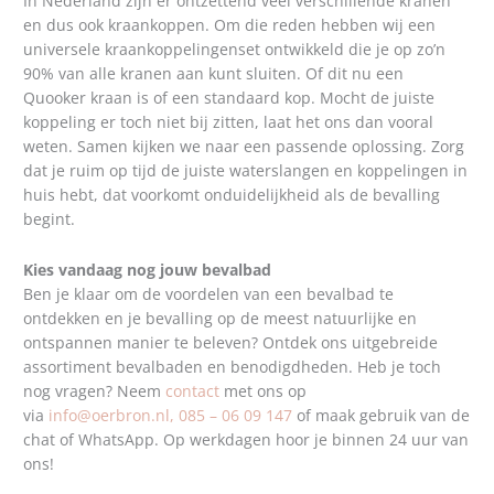
In Nederland zijn er ontzettend veel verschillende kranen
en dus ook kraankoppen. Om die reden hebben wij een
universele kraankoppelingenset ontwikkeld die je op zo’n
90% van alle kranen aan kunt sluiten. Of dit nu een
Quooker kraan is of een standaard kop. Mocht de juiste
koppeling er toch niet bij zitten, laat het ons dan vooral
weten. Samen kijken we naar een passende oplossing. Zorg
dat je ruim op tijd de juiste waterslangen en koppelingen in
huis hebt, dat voorkomt onduidelijkheid als de bevalling
begint.
Kies vandaag nog jouw bevalbad
Ben je klaar om de voordelen van een bevalbad te
ontdekken en je bevalling op de meest natuurlijke en
ontspannen manier te beleven? Ontdek ons uitgebreide
assortiment bevalbaden en benodigdheden. Heb je toch
nog vragen? Neem
contact
met ons op
via
info@oerbron.nl,
085 – 06 09 147
of maak gebruik van de
chat of WhatsApp. Op werkdagen hoor je binnen 24 uur van
ons!