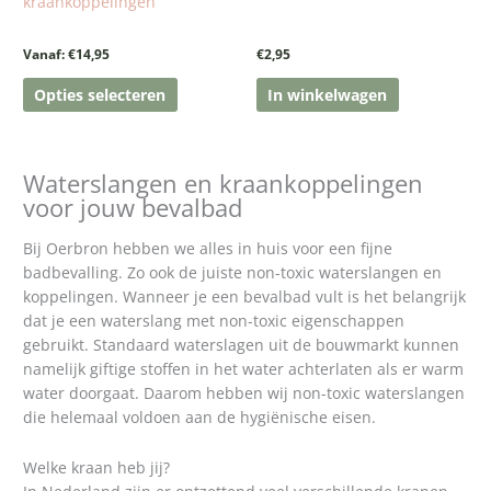
kraankoppelingen
de
productpagina
Vanaf:
€
14,95
€
2,95
Opties selecteren
In winkelwagen
Waterslangen en kraankoppelingen
voor jouw bevalbad
Bij Oerbron hebben we alles in huis voor een fijne
badbevalling. Zo ook de juiste non-toxic waterslangen en
koppelingen. Wanneer je een bevalbad vult is het belangrijk
dat je een waterslang met non-toxic eigenschappen
gebruikt. Standaard waterslagen uit de bouwmarkt kunnen
namelijk giftige stoffen in het water achterlaten als er warm
water doorgaat. Daarom hebben wij non-toxic waterslangen
die helemaal voldoen aan de hygiënische eisen.
Welke kraan heb jij?