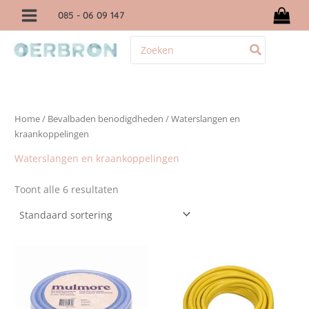
Ga
085
- 06 09 147
naar
de
Zoeken
inhoud
naar:
Home
/
Bevalbaden benodigdheden
/ Waterslangen en
kraankoppelingen
Waterslangen en kraankoppelingen
Toont alle 6 resultaten
Dit
product
heeft
meerdere