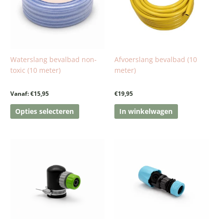
variaties.
Deze
optie
kan
gekozen
worden
Waterslang bevalbad non-
Afvoerslang bevalbad (10
op
toxic (10 meter)
meter)
de
productpagina
Vanaf:
€
15,95
€
19,95
Opties selecteren
In winkelwagen