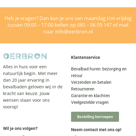
Heb je vragen? Dan kun je ons van maandag t/m vrijdag
tussen 09.00 – 17:00 bellen op
085 – 06 09 147
of mail
naar
info@oerbron.nl
Klantenservice
Alles in huis voor een
Bevalbad huren: bezorging en
natuurlijk begin. Met meer
retour
dan 20 jaar ervaring in
Verzenden en betalen
bevalbaden geloven wij in de
Retourneren
kracht van keuze. Jouw
Garantie en klachten
wensen staan voor ons
Veelgestelde vragen
voorop!
Bestelling herroepen
Wil je ons volgen?
Neem contact met ons op!