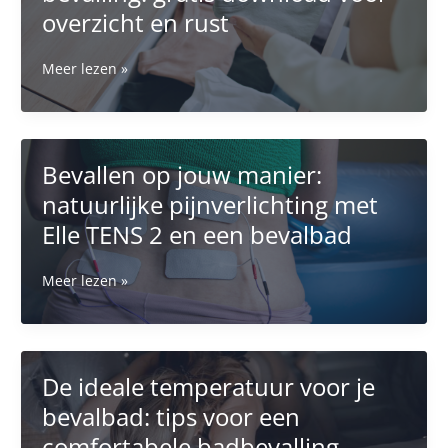
beste
overzicht en rust
keuze
is
Oerbron
Meer lezen »
voor
checklist
jouw
voor
bevalling
je
bevalling:
Bevallen op jouw manier:
gratis
natuurlijke pijnverlichting met
download
voor
Elle TENS 2 en een bevalbad
overzicht
en
Bevallen
Meer lezen »
rust
op
jouw
manier:
natuurlijke
De ideale temperatuur voor je
pijnverlichting
bevalbad: tips voor een
met
Elle
comfortabele badbevalling