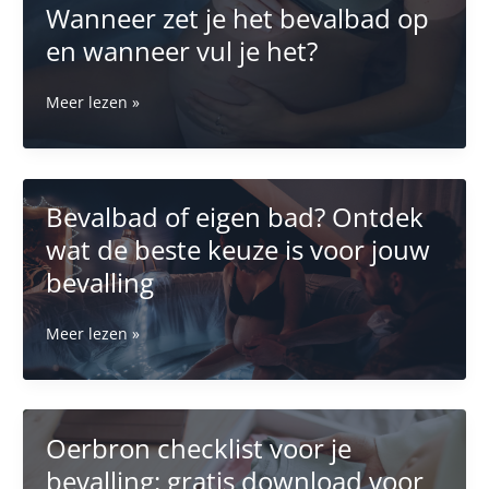
Wanneer zet je het bevalbad op
een
en wanneer vul je het?
badbevalling:
alles
wat
Wanneer
Meer lezen »
je
zet
wilt
je
weten
het
over
bevalbad
Bevalbad of eigen bad? Ontdek
bevallen
op
in
wat de beste keuze is voor jouw
en
water
wanneer
bevalling
vul
je
Bevalbad
Meer lezen »
het?
of
eigen
bad?
Ontdek
Oerbron checklist voor je
wat
bevalling: gratis download voor
de