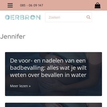
Ga
085
- 06 09 147
naar
de
Zoeken
inhoud
naar:
Jennifer
De voor- en nadelen van een
badbevalling: alles wat je wilt
weten over bevallen in water
De
Meer lezen »
voor-
en
nadelen
van