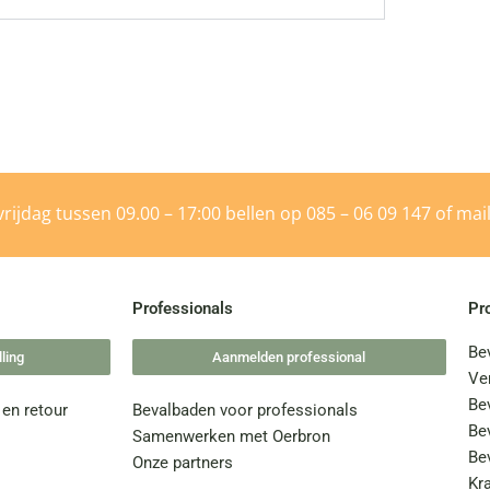
rijdag tussen 09.00 – 17:00 bellen op
085 – 06 09 147
of mai
Professionals
Pr
Be
ling
Aanmelden professional
Ve
Be
 en retour
Bevalbaden voor professionals
Be
Samenwerken met Oerbron
Be
Onze partners
Kr