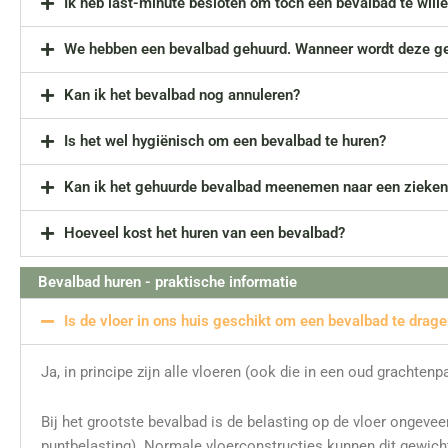
Ik heb last-minute besloten om toch een bevalbad te wille
We hebben een bevalbad gehuurd. Wanneer wordt deze ge
Kan ik het bevalbad nog annuleren?
Is het wel hygiënisch om een bevalbad te huren?
Kan ik het gehuurde bevalbad meenemen naar een zieken
Hoeveel kost het huren van een bevalbad?
Bevalbad huren - praktische informatie
Is de vloer in ons huis geschikt om een bevalbad te drag
Ja, in principe zijn alle vloeren (ook die in een oud grachte
Bij het grootste bevalbad is de belasting op de vloer ongeve
puntbelasting). Normale vloerconstructies kunnen dit gewic