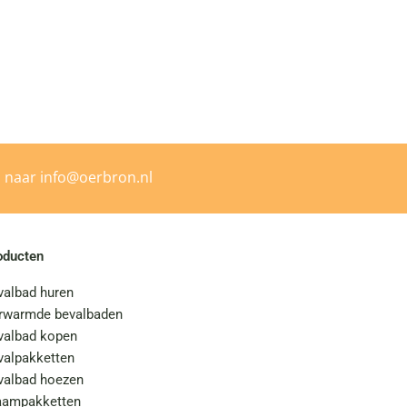
l naar
info@oerbron.nl
oducten
valbad huren
rwarmde bevalbaden
valbad kopen
valpakketten
valbad hoezen
aampakketten