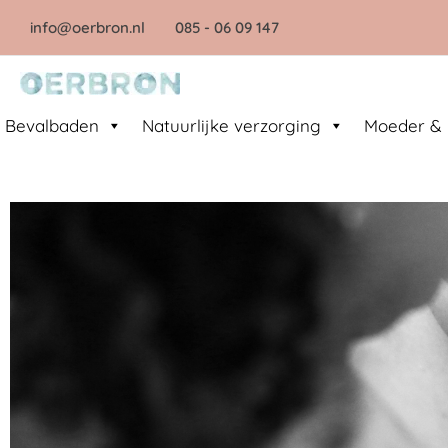
Ga
info@oerbron.nl
085
- 06 09 147
naar
de
inhoud
Bevalbaden
Natuurlijke verzorging
Moeder & 