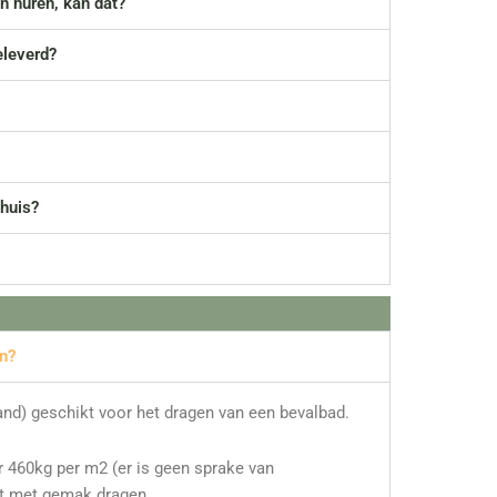
n huren, kan dat?
leverd?
huis?
en?
npand) geschikt voor het dragen van een bevalbad.
er 460kg per m2 (er is geen sprake van
ht met gemak dragen.