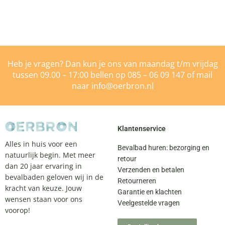
Heb je vragen? Dan kun je ons van maandag t/m vrijdag
tussen 09.00 – 17:00 bellen op
085 – 06 09 147
of mail
naar
info@oerbron.nl
Klantenservice
Alles in huis voor een
Bevalbad huren: bezorging en
natuurlijk begin. Met meer
retour
dan 20 jaar ervaring in
Verzenden en betalen
bevalbaden geloven wij in de
Retourneren
kracht van keuze. Jouw
Garantie en klachten
wensen staan voor ons
Veelgestelde vragen
voorop!