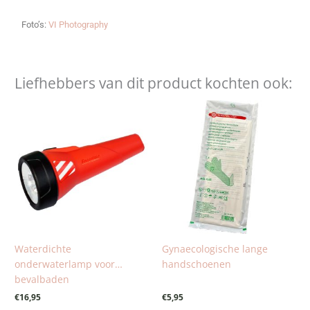
Foto’s:
VI Photography
Liefhebbers van dit product kochten ook:
Waterdichte
Gynaecologische lange
onderwaterlamp voor
handschoenen
bevalbaden
€
16,95
€
5,95