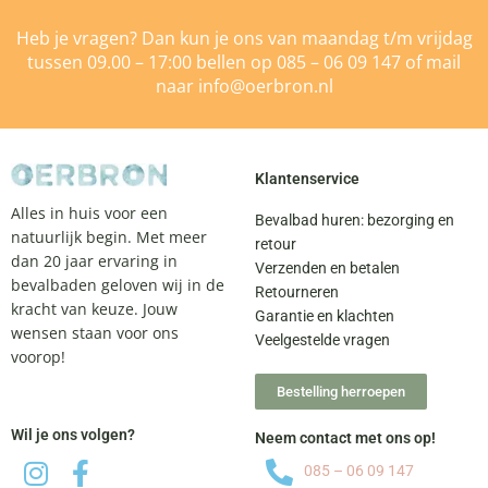
Heb je vragen? Dan kun je ons van maandag t/m vrijdag
tussen 09.00 – 17:00 bellen op
085 – 06 09 147
of mail
naar
info@oerbron.nl
Klantenservice
Alles in huis voor een
Bevalbad huren: bezorging en
natuurlijk begin. Met meer
retour
dan 20 jaar ervaring in
Verzenden en betalen
bevalbaden geloven wij in de
Retourneren
kracht van keuze. Jouw
Garantie en klachten
wensen staan voor ons
Veelgestelde vragen
voorop!
Bestelling herroepen
Wil je ons volgen?
Neem contact met ons op!
085 – 06 09 147