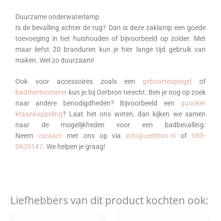
Duurzame onderwaterlamp
Is de bevalling achter de rug? Dan is deze zaklamp een goede
toevoeging in het huishouden of bijvoorbeeld op zolder. Met
maar liefst 20 branduren kun je hier lange tijd gebruik van
maken. Wel zo duurzaam!
Ook voor accessoires zoals een
geboortespiegel
of
badthermometer
kun je bij Oerbron terecht. Ben je nog op zoek
naar andere benodigdheden? Bijvoorbeeld een
quooker
kraankoppeling
? Laat het ons weten, dan kijken we samen
naar de mogelijkheden voor een badbevalling.
Neem
contact
met ons op via
info@oerbron.nl
of
085-
0609147
. We helpen je graag!
Liefhebbers van dit product kochten ook:
Dit