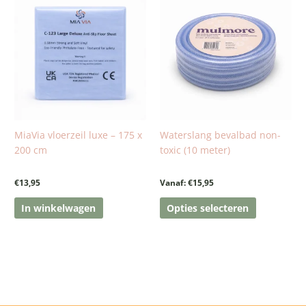
product
heeft
meerdere
variaties.
Deze
optie
kan
gekozen
worden
MiaVia vloerzeil luxe – 175 x
Waterslang bevalbad non-
op
200 cm
toxic (10 meter)
de
productpa
€
13,95
Vanaf:
€
15,95
In winkelwagen
Opties selecteren