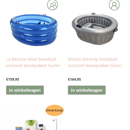
La Bassine Maxi bevalbad
MiaVia Serenity bevalbad
inclusief bevalpakket huren
inclusief bevalpakket huren
€
159,95
€
164,95
In winkelwagen
In winkelwagen
Oorspronkelijke
Huidige
Uitverkoop!
prijs
prijs
was:
is:
€130,00.
€99,95.