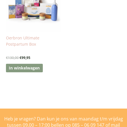
Oerbron Ultimate
Postpartum Box
€
130,00
€
99,95
In winkelwagen
Heb je vragen? Dan kun je ons van maandag t/m vrijdag
tussen 09.00 – 17:00 bellen op
085 – 06 09 147
of mail