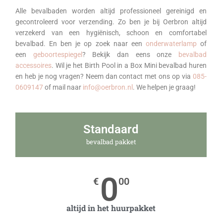
Alle bevalbaden worden altijd professioneel gereinigd en
gecontroleerd voor verzending. Zo ben je bij Oerbron altijd
verzekerd van een hygiënisch, schoon en comfortabel
bevalbad.
En ben je op zoek naar een
onderwaterlamp
of
een
geboortespiegel
? Bekijk dan eens onze
bevalbad
accessoires
. Wil je het Birth Pool in a Box Mini bevalbad huren
en heb je nog vragen? Neem dan contact met ons op via
085-
0609147
of mail naar
info@oerbron.nl
. We helpen je graag!
Standaard
bevalbad pakket
0
€
00
altijd in het huurpakket