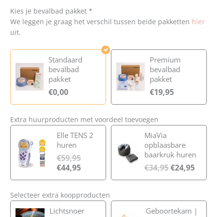
Kies je bevalbad pakket
*
We leggen je graag het verschil tussen beide pakketten
hier
uit.
Standaard
Premium
bevalbad
bevalbad
pakket
pakket
€
0,00
€
19,95
Extra huurproducten met voordeel toevoegen
Elle TENS 2
MiaVia
huren
opblaasbare
baarkruk huren
€
59,95
€
44,95
€
34,95
€
24,95
Selecteer extra koopproducten
Lichtsnoer
Geboortekam |