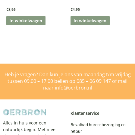
€
8,95
€
4,95
In winkelwagen
In winkelwagen
Heb je vragen? Dan kun je ons van maandag t/m vrijdag
tussen 09.00 – 17:00 bellen op
085 – 06 09 147
of mail
naar
info@oerbron.nl
Klantenservice
Alles in huis voor een
Bevalbad huren: bezorging en
natuurlijk begin. Met meer
retour