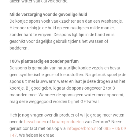
alleen water vaak al voldoende.
Milde verzorging voor de gevoelige huid
De konjac spons voelt vaak zachter aan dan een washandje.
Hierdoor reinig je de huid op een rustige en milde manier,
zonder hard te wrijven. De spons ligt fijn in de hand en is
geschikt voor dagelijks gebruik tijdens het wassen of
badderen.
100% plantaardig en zonder parfum
De spons is gemaakt van natuurlijke konjac vezels en bevat
geen synthetische geur- of kleurstoffen. Na gebruik spoel je de
spons uit met lauwwarm water en laat je deze drogen aan het
koordje. Bij goed gebruik gaat de spons ongeveer 2 tot 3
maanden mee.
Wanneer de spons geen water meer opneemt,
mag deze weggegooid worden bij het GFT-afval.
Heb je nog vragen over dit product of wil je graag meer weten
over de
bevalbaden
of
kraamproducten
van Oerbron? Neem
gerust contact met ons op via
info@oerbron.nl
of
085 – 06 09
147
. We helpen je graag.