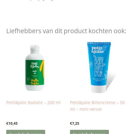
Liefhebbers van dit product kochten ook:
Petit&Jolie Badolie – 200 ml
Petit&Jolie Billencrème – 50
ml – mini versie
€
10,45
€
7,25