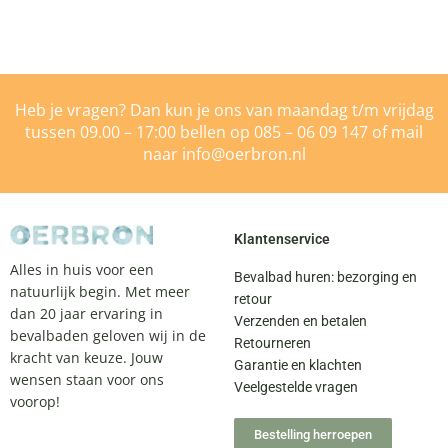
Heb je vragen? Dan kun je ons van maandag t/m vrijdag
tussen 09.00 – 17:00 bellen op
085 – 06 09 147
of mail
naar
info@oerbron.nl
Klantenservice
Alles in huis voor een
Bevalbad huren: bezorging en
natuurlijk begin. Met meer
retour
dan 20 jaar ervaring in
Verzenden en betalen
bevalbaden geloven wij in de
Retourneren
kracht van keuze. Jouw
Garantie en klachten
wensen staan voor ons
Veelgestelde vragen
voorop!
Bestelling herroepen