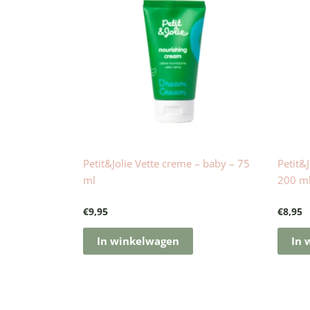
Petit&Jolie Vette creme – baby – 75
Petit&
ml
200 m
€
9,95
€
8,95
In winkelwagen
In 