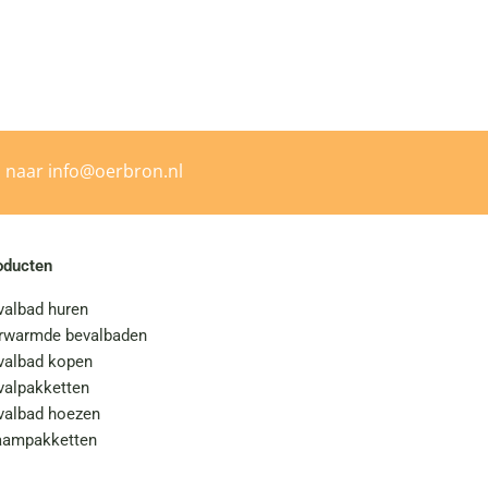
l naar
info@oerbron.nl
oducten
valbad huren
rwarmde bevalbaden
valbad kopen
valpakketten
valbad hoezen
aampakketten