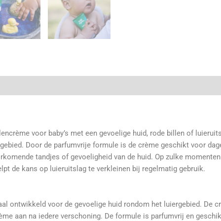
llencrème voor baby’s met een gevoelige huid, rode billen of luierui
iergebied. Door de parfumvrije formule is de crème geschikt voor da
oorkomende tandjes of gevoeligheid van de huid. Op zulke momenten
pt de kans op luieruitslag te verkleinen bij regelmatig gebruik.
aal ontwikkeld voor de gevoelige huid rondom het luiergebied. De
ème aan na iedere verschoning. De formule is parfumvrij en geschik