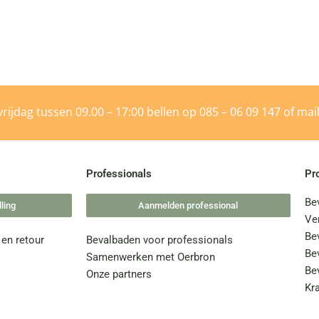
rijdag tussen 09.00 – 17:00 bellen op
085 – 06 09 147
of mai
Professionals
Pr
Be
ling
Aanmelden professional
Ve
Be
 en retour
Bevalbaden voor professionals
Be
Samenwerken met Oerbron
Be
Onze partners
Kr