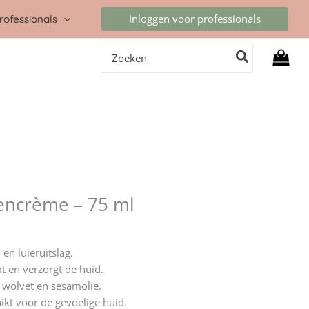
Inloggen voor professionals
rofessionals
Zoeken
naar:
llencrème – 75 ml
 en luieruitslag.
t en verzorgt de huid.
 wolvet en sesamolie.
ikt voor de gevoelige huid.