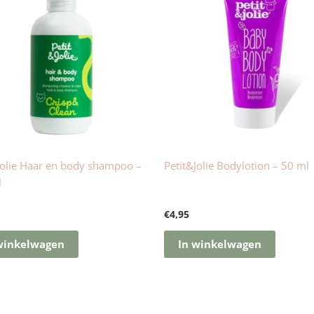
Jolie Haar en body shampoo –
Petit&Jolie Bodylotion – 50 ml
l
€
4,95
winkelwagen
In winkelwagen