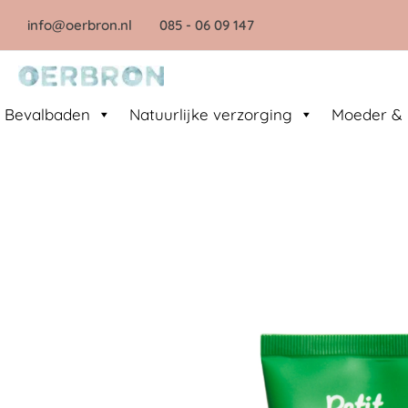
Ga
info@oerbron.nl
085
- 06 09 147
naar
de
inhoud
Bevalbaden
Natuurlijke verzorging
Moeder & 