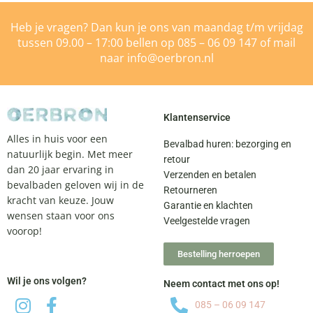
Heb je vragen? Dan kun je ons van maandag t/m vrijdag
tussen 09.00 – 17:00 bellen op
085 – 06 09 147
of mail
naar
info@oerbron.nl
Klantenservice
Alles in huis voor een
Bevalbad huren: bezorging en
natuurlijk begin. Met meer
retour
dan 20 jaar ervaring in
Verzenden en betalen
bevalbaden geloven wij in de
Retourneren
kracht van keuze. Jouw
Garantie en klachten
wensen staan voor ons
Veelgestelde vragen
voorop!
Bestelling herroepen
Wil je ons volgen?
Neem contact met ons op!
085 – 06 09 147