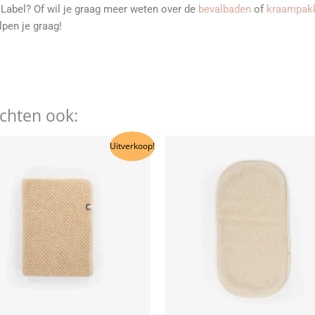
 Label? Of wil je graag meer weten over de
bevalbaden
of
kraampak
lpen je graag!
ochten ook:
Dit
Dit
Uitverkoop!
product
produ
heeft
heeft
meerdere
meer
variaties.
variat
Deze
Deze
optie
optie
kan
kan
gekozen
gekoz
worden
word
op
op