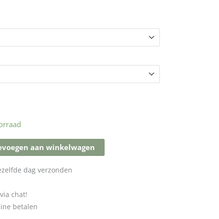
orraad
evoegen aan winkelwagen
dezelfde dag verzonden
via chat!
line betalen