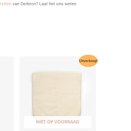
ketten
van Oerbron? Laat het ons weten
Dit
Uitverkoop!
ct
product
heeft
dere
meerdere
ies.
variaties.
Deze
optie
kan
en
gekozen
NIET OP VOORRAAD
en
worden
op