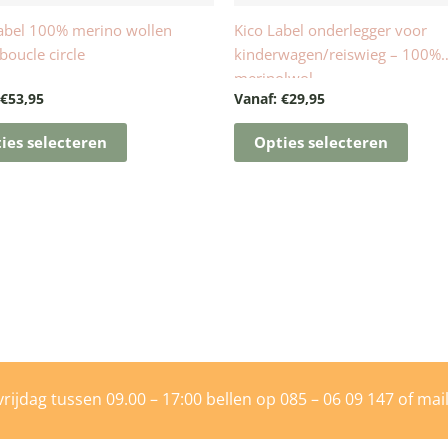
de
de
abel 100% merino wollen
Kico Label onderlegger voor
productpagina
produ
boucle circle
kinderwagen/reiswieg – 100%
merinolwol
:
€
53,95
Vanaf:
€
29,95
ies selecteren
Opties selecteren
rijdag tussen 09.00 – 17:00 bellen op
085 – 06 09 147
of mai