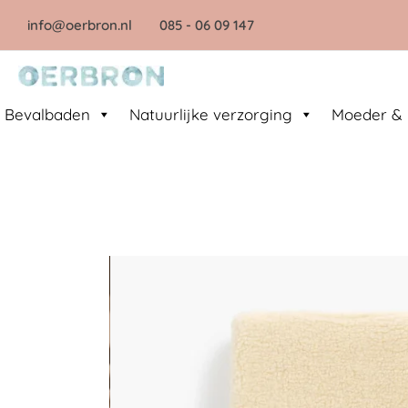
Ga
info@oerbron.nl
085
- 06 09 147
naar
de
inhoud
Bevalbaden
Natuurlijke verzorging
Moeder & 