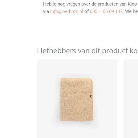
Heb je nog vragen over de producten van Kico
via
info@oerbron.nl
of
085 – 06 09 147
. We he
Liefhebbers van dit product k
Dit
product
heeft
meerdere
variaties.
Deze
optie
kan
gekozen
worden
op