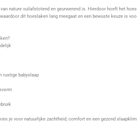
van nature vuilafstotend en geurwerend is. Hierdoor hoeft het ho
, waardoor dit hoeslaken lang meegaat en een bewuste keuze is vo
aken?
delijk
 rustige babyslaap
asvorm
ebruik
ies je voor natuurlijke zachtheid, comfort en een gezond slaapklim