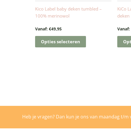
de
Kico Label baby deken tumbled –
KiCo L
productpagina
100% merinowol
deken 
Vanaf:
€
49,95
Vanaf
Opties selecteren
Opt
Heb je vragen? Dan kun je ons van maandag t/m v