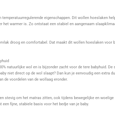
emperatuurregulerende eigenschappen. Dit wollen hoeslaken helpt 
er het warmer is. Zo ontstaat een stabiel en aangenaam slaapklimaa
pervlak droog en comfortabel. Dat maakt dit wollen hoeslaken voor b
byhuid
 natuurlijke wol en is bijzonder zacht voor de tere babyhuid. De sto
je baby niet direct op de wol slaapt? Dan kun je eenvoudig een extra
 van de voordelen van de wollaag eronder.
ken stevig om het matras zitten, ook tijdens bewegelijke en woelig
t een fijne, stabiele basis voor het bedje van je baby.