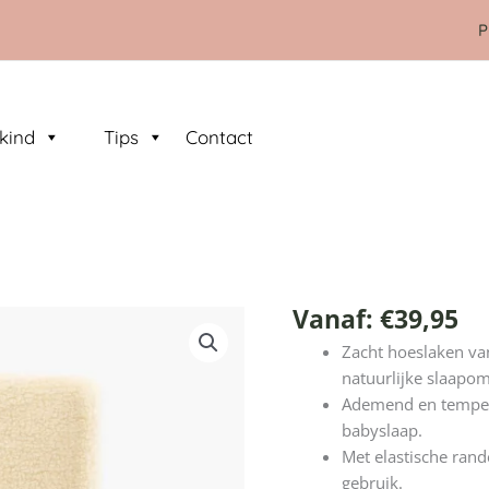
P
kind
Tips
Contact
Vanaf:
€
39,95
Kico
Label
Zacht hoeslaken v
hoeslaken
natuurlijke slaapo
-
Ademend en tempera
100%
babyslaap.
merinowol
Met elastische rand
aantal
gebruik.