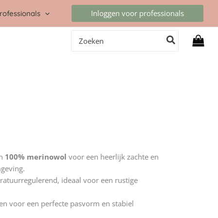
Inloggen voor professionals
rofessionals
Zoeken
naar:
an
100% merinowol
voor een heerlijk zachte en
mgeving.
tuurregulerend, ideaal voor een rustige
en voor een perfecte pasvorm en stabiel