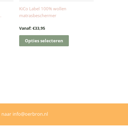
de
KiCo Label 100% wollen
ctpagina
productpagina
matrasbeschermer
Vanaf:
€
33,95
Opties selecteren
l naar
info@oerbron.nl