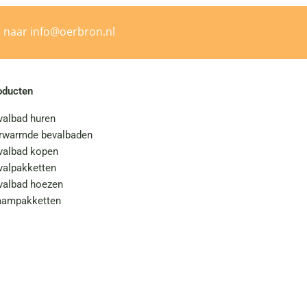
l naar
info@oerbron.nl
oducten
valbad huren
rwarmde bevalbaden
valbad kopen
valpakketten
valbad hoezen
aampakketten