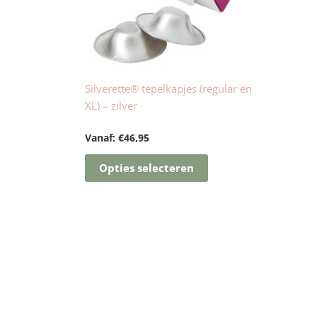
kan
gekozen
worden
op
de
Silverette® tepelkapjes (regular en
productpagina
XL) – zilver
Vanaf:
€
46,95
Opties selecteren