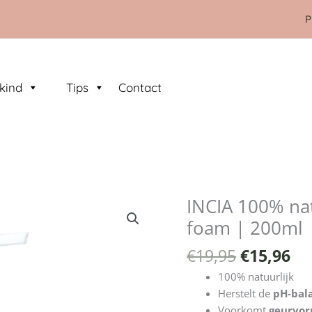
P
kind
Tips
Contact
Oorspron
Hu
INCIA 100% nat
INCIA
prijs
pri
100%
foam | 200ml
was:
is:
natuurlijke
€19,95.
€1
€
19,95
€
15,96
intimate
wash
100% natuurlijk
foam
Herstelt de
pH-bal
|
Voorkomt
geurvor