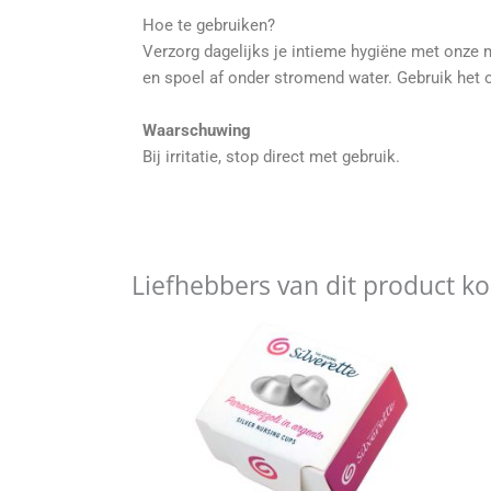
Hoe te gebruiken?
Verzorg dagelijks je intieme hygiëne met onze 
en spoel af onder stromend water. Gebruik het 
Waarschuwing
Bij irritatie, stop direct met gebruik.
Liefhebbers van dit product k
Dit
product
heeft
meerdere
variaties.
Deze
optie