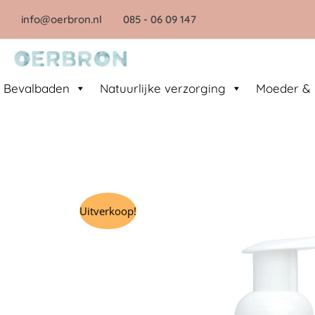
Ga
info@oerbron.nl
085
- 06 09 147
naar
de
inhoud
Bevalbaden
Natuurlijke verzorging
Moeder & 
Uitverkoop!