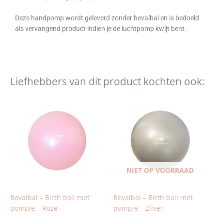
Deze handpomp wordt geleverd zonder bevalbal en is bedoeld
als vervangend product indien je de luchtpomp kwijt bent.
Liefhebbers van dit product kochten ook:
Dit
Dit
product
product
heeft
heeft
meerdere
meerdere
variaties.
variaties.
Deze
Deze
optie
optie
NIET OP VOORRAAD
kan
kan
gekozen
gekozen
worden
worden
Bevalbal – Birth ball met
Bevalbal – Birth ball met
op
op
pompje – Roze
pompje – Zilver
de
de