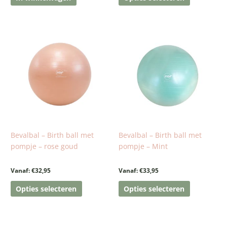
Dit
Dit
product
product
heeft
heeft
meerdere
meerdere
variaties.
variaties.
Deze
Deze
optie
optie
kan
kan
gekozen
gekozen
worden
worden
Bevalbal – Birth ball met
Bevalbal – Birth ball met
op
op
pompje – rose goud
pompje – Mint
de
de
productpagina
productpa
Vanaf:
€
32,95
Vanaf:
€
33,95
Opties selecteren
Opties selecteren