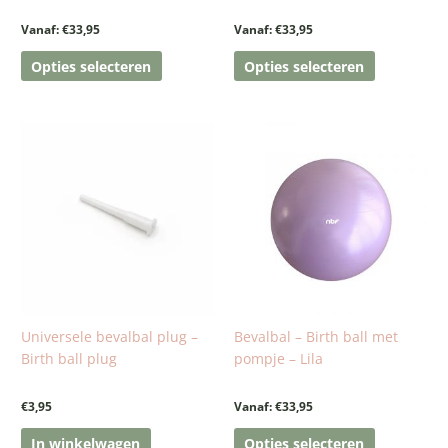
productpagina
productpa
Vanaf:
€
33,95
Vanaf:
€
33,95
Opties selecteren
Opties selecteren
Dit
product
heeft
meerdere
variaties.
Deze
optie
kan
gekozen
worden
Universele bevalbal plug –
Bevalbal – Birth ball met
op
Birth ball plug
pompje – Lila
de
productpa
€
3,95
Vanaf:
€
33,95
In winkelwagen
Opties selecteren