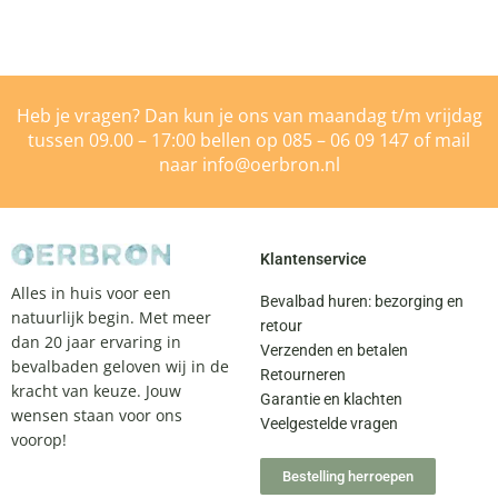
Heb je vragen? Dan kun je ons van maandag t/m vrijdag
tussen 09.00 – 17:00 bellen op
085 – 06 09 147
of mail
naar
info@oerbron.nl
Klantenservice
Alles in huis voor een
Bevalbad huren: bezorging en
natuurlijk begin. Met meer
retour
dan 20 jaar ervaring in
Verzenden en betalen
bevalbaden geloven wij in de
Retourneren
kracht van keuze. Jouw
Garantie en klachten
wensen staan voor ons
Veelgestelde vragen
voorop!
Bestelling herroepen