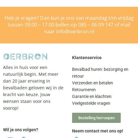
Heb je vragen? Dan kun je ons van maandag t/m vrijdag
tussen 09.00 – 17:00 bellen op
085 – 06 09 147
of mail
naar
info@oerbron.nl
Klantenservice
Alles in huis voor een
Bevalbad huren: bezorging en
natuurlijk begin. Met meer
retour
dan 20 jaar ervaring in
Verzenden en betalen
bevalbaden geloven wij in de
Retourneren
kracht van keuze. Jouw
Garantie en klachten
wensen staan voor ons
Veelgestelde vragen
voorop!
Bestelling herroepen
Wil je ons volgen?
Neem contact met ons op!