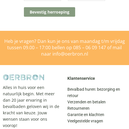
Bevestig herroeping
Heb je vragen? Dan kun je ons van maandag t/m vrijdag
tussen 09.00 – 17:00 bellen op
085 – 06 09 147
of mail
naar
info@oerbron.nl
Klantenservice
Alles in huis voor een
Bevalbad huren: bezorging en
natuurlijk begin. Met meer
retour
dan 20 jaar ervaring in
Verzenden en betalen
bevalbaden geloven wij in de
Retourneren
kracht van keuze. Jouw
Garantie en klachten
wensen staan voor ons
Veelgestelde vragen
voorop!