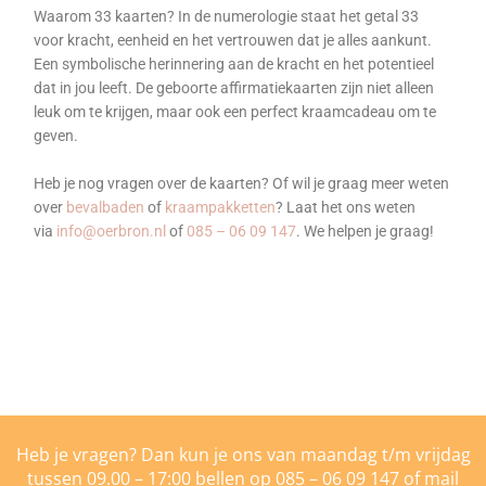
Waarom 33 kaarten? In de numerologie staat het getal 33
voor kracht, eenheid en het vertrouwen dat je alles aankunt.
Een symbolische herinnering aan de kracht en het potentieel
dat in jou leeft. De geboorte affirmatiekaarten zijn niet alleen
leuk om te krijgen, maar ook een perfect kraamcadeau om te
geven.
Heb je nog vragen over de kaarten? Of wil je graag meer weten
over
bevalbaden
of
kraampakketten
? Laat het ons weten
via
info@oerbron.nl
of
085 – 06 09 147
. We helpen je graag!
Heb je vragen? Dan kun je ons van maandag t/m vrijdag
tussen 09.00 – 17:00 bellen op
085 – 06 09 147
of mail