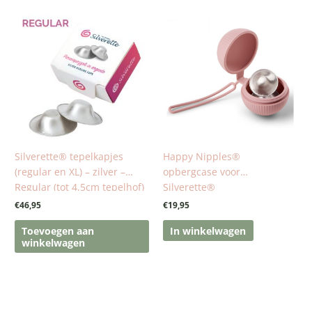
Silverette® tepelkapjes
Happy Nipples®
(regular en XL) – zilver –
opbergcase voor
Regular (tot 4,5cm tepelhof)
Silverette®
€
46,95
€
19,95
Toevoegen aan
In winkelwagen
winkelwagen