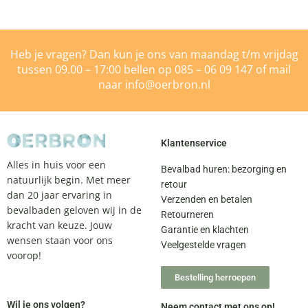
Heb je vragen? Dan kun je ons van maandag t/m vrijdag
tussen 09.00 – 17:00 bellen op
085 – 06 09 147
of mail
naar
info@oerbron.nl
Klantenservice
Alles in huis voor een
Bevalbad huren: bezorging en
natuurlijk begin. Met meer
retour
dan 20 jaar ervaring in
Verzenden en betalen
bevalbaden geloven wij in de
Retourneren
kracht van keuze. Jouw
Garantie en klachten
wensen staan voor ons
Veelgestelde vragen
voorop!
Bestelling herroepen
Wil je ons volgen?
Neem contact met ons op!