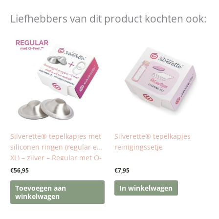
Liefhebbers van dit product kochten ook:
Silverette® tepelkapjes met
Silverette® tepelkapjes
siliconen ringen (regular en
reinigingssetje
XL) – zilver – Regular met O-
Feel™ ringen (tot 4,5cm
€
56,95
€
7,95
tepelhof)
Toevoegen aan
In winkelwagen
winkelwagen