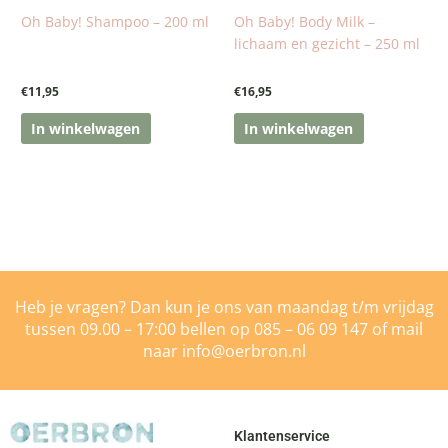
Oh Baby! Shampoo – 200 ml
Oh Baby! Body Milk –
lichaam en gezicht – 250 ml
€
11,95
€
16,95
In winkelwagen
In winkelwagen
Heb je vragen? Dan kun je ons van maandag t/m vrijdag
tussen 09.00 – 17:00 bellen op
085 – 06 09 147
of mail
naar
info@oerbron.nl
Klantenservice