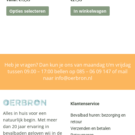
Opties selecteren
In winkelwagen
Heb je vragen? Dan kun je ons van maandag t/m vrijdag
tussen 09.00 – 17:00 bellen op
085 – 06 09 147
of mail
naar
info@oerbron.nl
Klantenservice
Alles in huis voor een
Bevalbad huren: bezorging en
natuurlijk begin. Met meer
retour
dan 20 jaar ervaring in
Verzenden en betalen
bevalbaden geloven wij in de