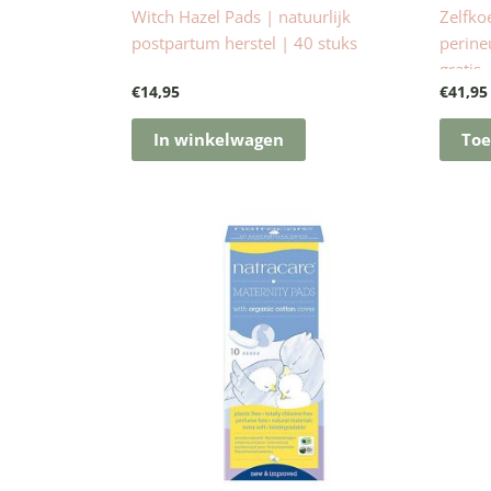
Witch Hazel Pads | natuurlijk
Zelfko
postpartum herstel | 40 stuks
perine
gratis
€
14,95
€
41,95
In winkelwagen
Toe