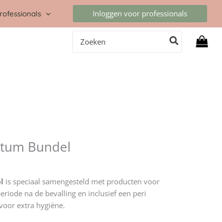
Inloggen voor professionals
rofessionals
Zoeken
naar:
rtum Bundel
el
is speciaal samengesteld met producten voor
riode na de bevalling en inclusief een peri
voor extra hygiëne.