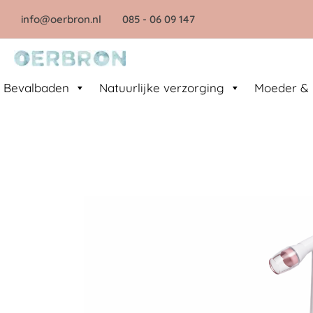
Ga
info@oerbron.nl
085
- 06 09 147
naar
de
inhoud
Bevalbaden
Natuurlijke verzorging
Moeder & 