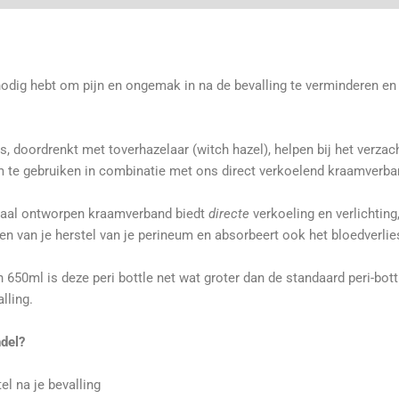
 nodig hebt om pijn en ongemak in na de bevalling te verminderen en
, doordrenkt met toverhazelaar (witch hazel), helpen bij het verza
om te gebruiken in combinatie met ons direct verkoelend kraamverba
iaal ontworpen kraamverband biedt
directe
verkoeling en verlichting
en van je herstel van je perineum en absorbeert ook het bloedverlie
an
650ml
is deze peri bottle net wat groter dan de standaard peri-bot
lling.
del?
el na je bevalling