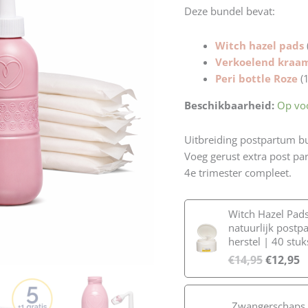
Deze bundel bevat:
Witch hazel pads
Verkoelend kraa
Peri bottle Roze
(
Beschikbaarheid:
Op vo
Uitbreiding postpartum b
Voeg gerust extra post p
4e trimester compleet.
Witch Hazel Pads
natuurlijk postp
herstel | 40 stuk
€
14,95
€
12,95
Zwangerschaps