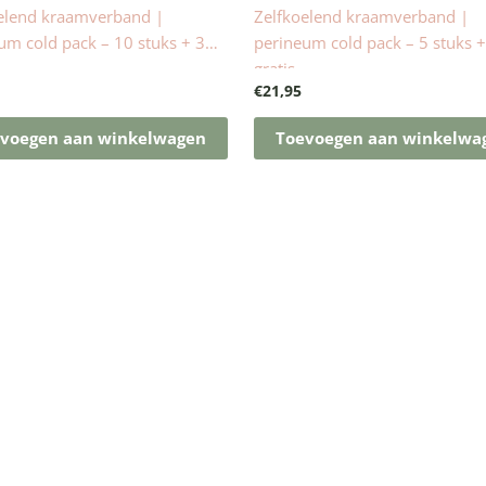
elend kraamverband |
Zelfkoelend kraamverband |
um cold pack – 10 stuks + 3
perineum cold pack – 5 stuks +
gratis
€
21,95
voegen aan winkelwagen
Toevoegen aan winkelwa