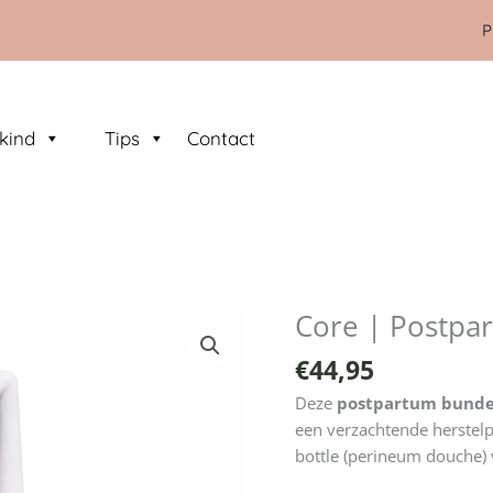
P
kind
Tips
Contact
Core | Postpa
Core
|
€
44,95
Postpartum
Bundel
Deze
postpartum bund
aantal
een verzachtende herstelpe
bottle (perineum douche) 