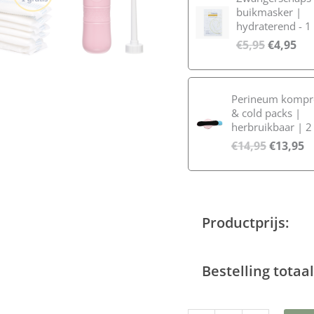
buikmasker |
hydraterend - 1
€
5,95
€
4,95
Perineum kompre
& cold packs |
herbruikbaar | 2
€
14,95
€
13,95
Productprijs:
Bestelling totaal