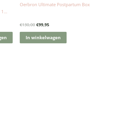
Oerbron Ultimate Postpartum Box
 1
€
130,00
€
99,95
gen
In winkelwagen