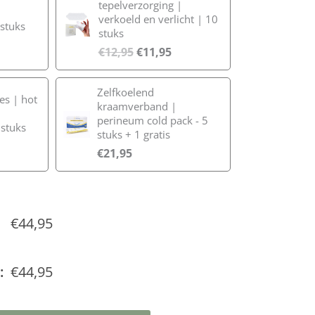
tepelverzorging |
verkoeld en verlicht | 10
 stuks
stuks
€
12,95
€
11,95
Zelfkoelend
s | hot
kraamverband |
perineum cold pack - 5
 stuks
stuks + 1 gratis
€
21,95
€
44,95
:
€
44,95