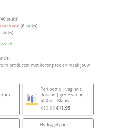
(40 stuks)
mverband
(6 stuks)
1 stuks)
orraad
undel
artum producten met korting toe en maak jouw
 |
Peri bottle | vaginale
artum
douche | grote variant |
s
650ml - Blauw
€
12,95
€
11,95
Hydrogel pads |